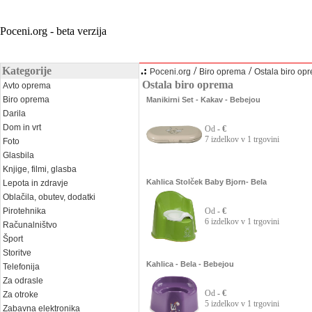
Poceni.org - beta verzija
Kategorije
.:
/
/
Poceni.org
Biro oprema
Ostala biro op
Ostala biro oprema
Avto oprema
Biro oprema
Manikirni Set - Kakav - Bebejou
Darila
Dom in vrt
Od
- €
7 izdelkov v 1 trgovini
Foto
Glasbila
Knjige, filmi, glasba
Kahlica Stolček Baby Bjorn- Bela
Lepota in zdravje
Oblačila, obutev, dodatki
Pirotehnika
Od
- €
6 izdelkov v 1 trgovini
Računalništvo
Šport
Storitve
Kahlica - Bela - Bebejou
Telefonija
Za odrasle
Od
- €
Za otroke
5 izdelkov v 1 trgovini
Zabavna elektronika