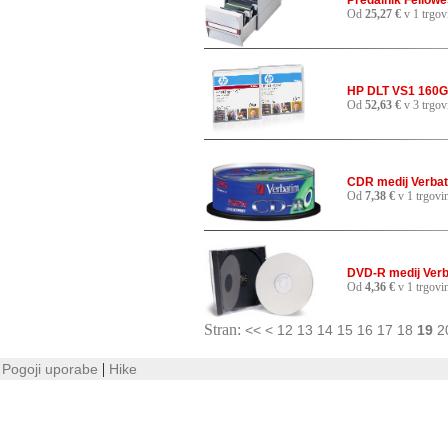
Predalnik Fellow
Od
25,27 €
v 1 trgov
HP DLT VS1 160G
Od
52,63 €
v 3 trgov
CDR medij Verbat
Od
7,38 €
v 1 trgovi
DVD-R medij Verb
Od
4,36 €
v 1 trgovi
Stran:
<<
<
12
13
14
15
16
17
18
19
2
|
Pogoji uporabe
Hike