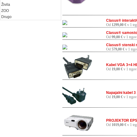
Živila
ZOO
Drugo
Clasus® interakti
Od
1299,00 €
v 1 trg
Clasus® samostoje
Od
99,00 €
v 1 trgov
Clasus® stenski no
Od
579,00 €
v 1 trgo
Kabel VGA 3+4 
Od
19,00 €
v 1 trgov
Napajalni kabel 
Od
19,00 €
v 1 trgov
PROJEKTOR EPS
Od
1019,00 €
v 1 trg