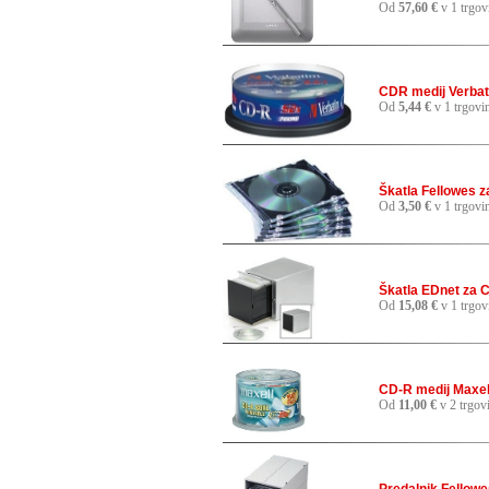
Od
57,60 €
v 1 trgov
CDR medij Verbat
Od
5,44 €
v 1 trgovi
Škatla Fellowes 
Od
3,50 €
v 1 trgovi
Škatla EDnet za 
Od
15,08 €
v 1 trgov
CD-R medij Maxel
Od
11,00 €
v 2 trgov