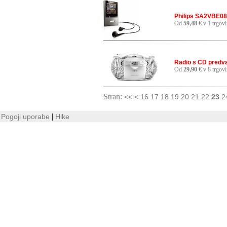
Philips SA2VBE08
Od
59,48 €
v 1 trgovi
Radio s CD predva
Od
29,90 €
v 8 trgov
Stran:
<<
<
16
17
18
19
20
21
22
23
2
|
Pogoji uporabe
Hike