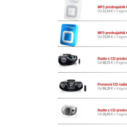
MP3 predvajalnik 
Od
22,14 €
v 5 trgov
MP3 predvajalnik 
Od
23,95 €
v 3 trgov
Radio s CD predva
Od
68,55 €
v 8 trgov
Prenosni CD radio
Od
86,20 €
v 4 trgov
Radio s CD predva
Od
26,93 €
v 5 trgov