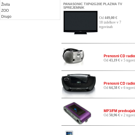
PANASONIC TXP42G20E PLAZMA TV
Živila
SPREJEMNIK
ZOO
Drugo
Od
449,00 €
18 izdelkov v 7
trgovinah
Prenosni CD radio
Od
43,19 €
v 5 trgov
Prenosni CD radio
Od
64,58 €
v 6 trgov
MP3/FM predvajal
Od
50,96 €
v 2 trgov