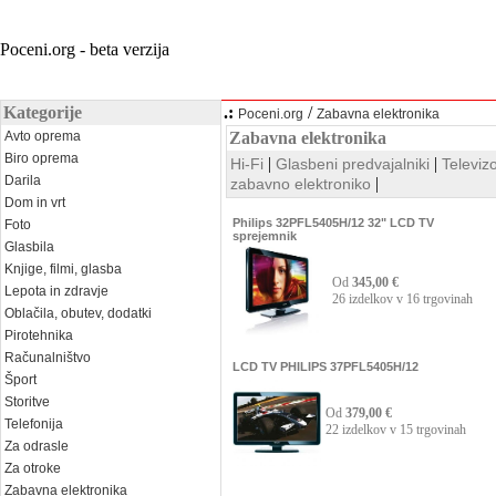
Poceni.org - beta verzija
Kategorije
.:
/
Poceni.org
Zabavna elektronika
Avto oprema
Zabavna elektronika
Biro oprema
|
|
Hi-Fi
Glasbeni predvajalniki
Televizo
Darila
|
zabavno elektroniko
Dom in vrt
Philips 32PFL5405H/12 32" LCD TV
Foto
sprejemnik
Glasbila
Knjige, filmi, glasba
Od
345,00 €
Lepota in zdravje
26 izdelkov v 16 trgovinah
Oblačila, obutev, dodatki
Pirotehnika
Računalništvo
LCD TV PHILIPS 37PFL5405H/12
Šport
Storitve
Od
379,00 €
Telefonija
22 izdelkov v 15 trgovinah
Za odrasle
Za otroke
Zabavna elektronika