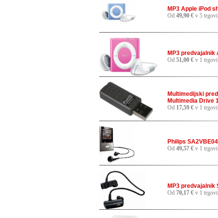
MP3 Apple iPod sh
Od
49,90 €
v 5 trgov
MP3 predvajalnik 
Od
51,00 €
v 1 trgovi
Multimedijski pre
Multimedia Drive
Od
17,59 €
v 1 trgovi
Philips SA2VBE04
Od
49,57 €
v 1 trgovi
MP3 predvajalni
Od
70,17 €
v 1 trgovi