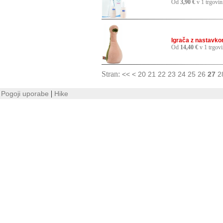
Od
3,90 €
v 1 trgovin
Igrača z nastavko
Od
14,40 €
v 1 trgovi
Stran:
<<
<
20
21
22
23
24
25
26
27
2
|
Pogoji uporabe
Hike