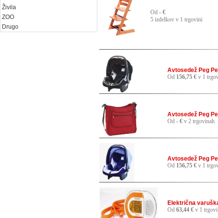
Živila
Od
- €
ZOO
5 izdelkov v 1 trgovini
Drugo
Avtosedež Peg Per
Od
156,75 €
v 1 trgov
Avtosedež Peg Per
Od
- €
v 2 trgovinah
Avtosedež Peg Pere
Od
156,75 €
v 1 trgov
Električna varuš
Od
63,44 €
v 1 trgovi