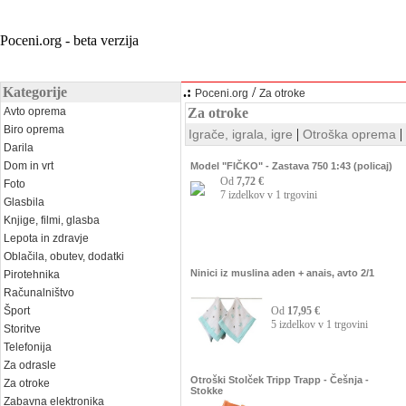
Poceni.org - beta verzija
Kategorije
.:
/
Poceni.org
Za otroke
Avto oprema
Za otroke
Biro oprema
|
|
Igrače, igrala, igre
Otroška oprema
Darila
Dom in vrt
Model "FIČKO" - Zastava 750 1:43 (policaj)
Od
7,72 €
Foto
7 izdelkov v 1 trgovini
Glasbila
Knjige, filmi, glasba
Lepota in zdravje
Oblačila, obutev, dodatki
Ninici iz muslina aden + anais, avto 2/1
Pirotehnika
Računalništvo
Šport
Od
17,95 €
5 izdelkov v 1 trgovini
Storitve
Telefonija
Za odrasle
Otroški Stolček Tripp Trapp - Češnja -
Za otroke
Stokke
Zabavna elektronika