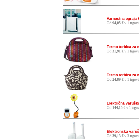
Varnostna ograja 
Od
94,05 €
v 1 trgovi
Termo torbica za m
Od
31,91 €
v 1 trgovi
Termo torbica za m
Od
24,89 €
v 1 trgovi
Električna varuš
Od
144,15 €
v 1 trgov
Elektronska varu
Od
39,13 €
v 3 trgov