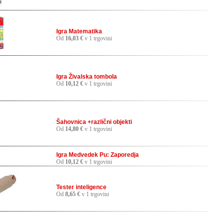
Igra Matematika
Od
16,03 €
v 1 trgovini
Igra Živalska tombola
Od
10,12 €
v 1 trgovini
Šahovnica +različni objekti
Od
14,80 €
v 1 trgovini
Igra Medvedek Pu: Zaporedja
Od
10,12 €
v 1 trgovini
Tester inteligence
Od
8,65 €
v 1 trgovini