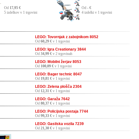
Od
17,95 €
Od
- €
5 izdelkov v 1 trgovini
4 izdelki v 1 trgovini
LEGO: Tovornjak z zabojnikom 8052
Od
60,29 €
v 1 trgovini
LEGO: Igra Creationary 3844
Od
34,99 €
v 2 trgovinah
LEGO: Mobilni žerjav 8053
Od
100,09 €
v 1 trgovini
LEGO: Bager technic 8047
Od
19,81 €
v 1 trgovini
LEGO: Zelena plošča 2304
Od
12,31 €
v 1 trgovini
LEGO: Garaža 7642
Od
80,37 €
v 1 trgovini
LEGO: Policijska postaja 7744
Od
99,33 €
v 1 trgovini
LEGO: Gasilska vozila 7239
Od
21,30 €
v 1 trgovini