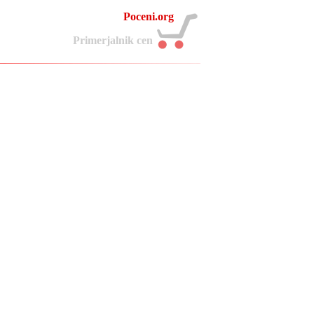
Poceni.org
P
r
i
m
e
r
j
a
l
n
i
k
c
e
n