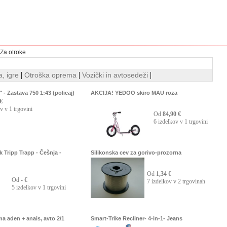
Za otroke
|
|
|
a, igre
Otroška oprema
Vozički in avtosedeži
- Zastava 750 1:43 (policaj)
AKCIJA! YEDOO skiro MAU roza
€
v v 1 trgovini
Od
84,90 €
6 izdelkov v 1 trgovini
k Tripp Trapp - Češnja -
Silikonska cev za gorivo-prozorna
Od
1,34 €
Od
- €
7 izdelkov v 2 trgovinah
5 izdelkov v 1 trgovini
ina aden + anais, avto 2/1
Smart-Trike Recliner- 4-in-1- Jeans