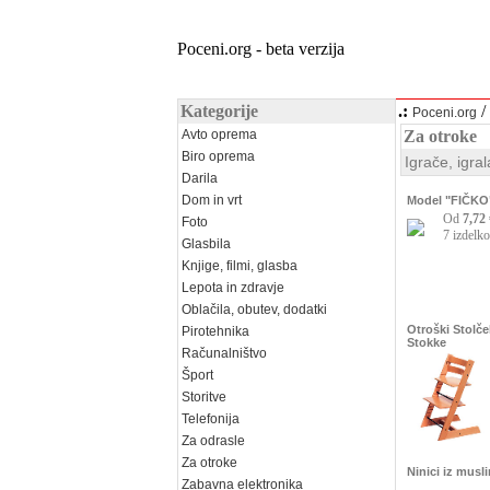
Poceni.org - beta verzija
Kategorije
.:
/
Poceni.org
Avto oprema
Za otroke
Biro oprema
Igrače, igral
Darila
Dom in vrt
Model "FIČKO" 
Od
7,72 
Foto
7 izdelko
Glasbila
Knjige, filmi, glasba
Lepota in zdravje
Oblačila, obutev, dodatki
Otroški Stolče
Pirotehnika
Stokke
Računalništvo
Šport
Storitve
Telefonija
Za odrasle
Za otroke
Ninici iz musl
Zabavna elektronika