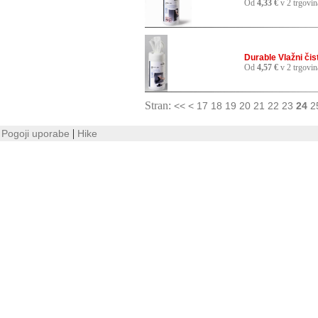
Od
4,33 €
v 2 trgovin
Durable Vlažni čis
Od
4,57 €
v 2 trgovin
Stran:
<<
<
17
18
19
20
21
22
23
24
2
|
Pogoji uporabe
Hike