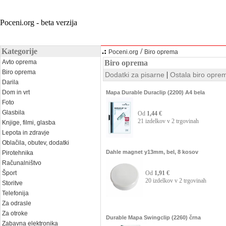
Poceni.org - beta verzija
Kategorije
.:
/
Poceni.org
Biro oprema
Avto oprema
Biro oprema
Biro oprema
|
Dodatki za pisarne
Ostala biro opre
Darila
Dom in vrt
Mapa Durable Duraclip (2200) A4 bela
Foto
Glasbila
Od
1,44 €
21 izdelkov v 2 trgovinah
Knjige, filmi, glasba
Lepota in zdravje
Oblačila, obutev, dodatki
Dahle magnet y13mm, bel, 8 kosov
Pirotehnika
Računalništvo
Šport
Od
1,91 €
20 izdelkov v 2 trgovinah
Storitve
Telefonija
Za odrasle
Za otroke
Durable Mapa Swingclip (2260) črna
Zabavna elektronika