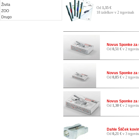
Živila
Od
1,35 €
ZOO
18 izdelkov v 2 trgovinah
Drugo
Novus Sponke za 
Od
0,51 €
v 2 trgovin
Novus Sponke za 
Od
0,85 €
v 2 trgovin
Novus Sponke za 
Od
1,30 €
v 2 trgovin
Dahle Šilček kovi
Od
0,21 €
v 3 trgovin