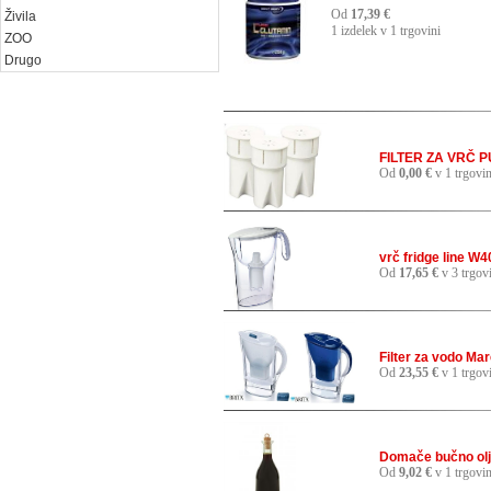
Od
17,39 €
Živila
1 izdelek v 1 trgovini
ZOO
Drugo
FILTER ZA VRČ P
Od
0,00 €
v 1 trgovin
vrč fridge line 
Od
17,65 €
v 3 trgov
Filter za vodo Mar
Od
23,55 €
v 1 trgov
Domače bučno olj
Od
9,02 €
v 1 trgovin