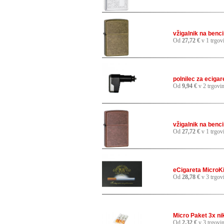
vžigalnik na benc
Od
27,72 €
v 1 trgov
polnilec za eciga
Od
9,94 €
v 2 trgovi
vžigalnik na benc
Od
27,72 €
v 1 trgov
eCigareta MicroKit
Od
28,78 €
v 3 trgov
Micro Paket 3x ni
Od
2,32 €
v 3 trgovi