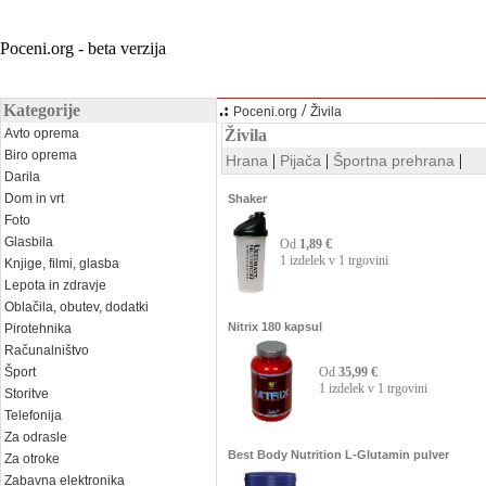
Poceni.org - beta verzija
Kategorije
.:
/
Poceni.org
Živila
Avto oprema
Živila
Biro oprema
|
|
|
Hrana
Pijača
Športna prehrana
Darila
Dom in vrt
Shaker
Foto
Glasbila
Od
1,89 €
1 izdelek v 1 trgovini
Knjige, filmi, glasba
Lepota in zdravje
Oblačila, obutev, dodatki
Nitrix 180 kapsul
Pirotehnika
Računalništvo
Šport
Od
35,99 €
1 izdelek v 1 trgovini
Storitve
Telefonija
Za odrasle
Best Body Nutrition L-Glutamin pulver
Za otroke
Zabavna elektronika