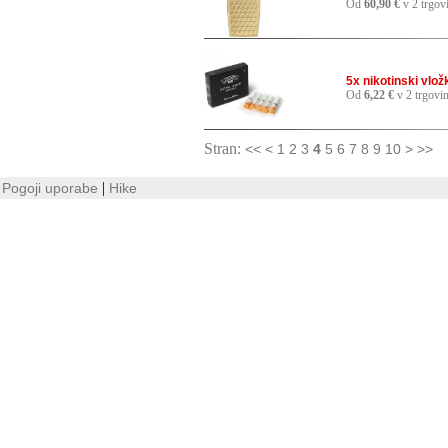
Od
60,90 €
v 2 trgov
5x nikotinski vlo
Od
6,22 €
v 2 trgovi
Stran:
<<
<
1
2
3
4
5
6
7
8
9
10
>
>>
|
Pogoji uporabe
Hike