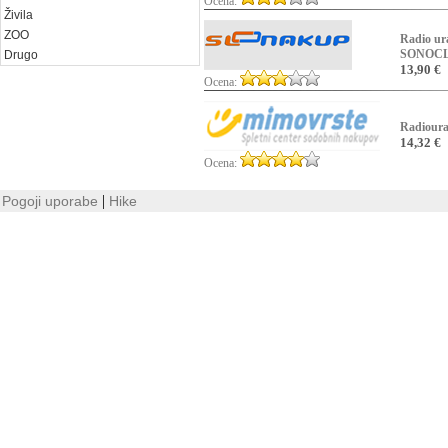
Ocena:
Živila
ZOO
Radio u
SONOCL
Drugo
13,90 €
Ocena:
Radioura
14,32 €
Ocena:
|
Pogoji uporabe
Hike