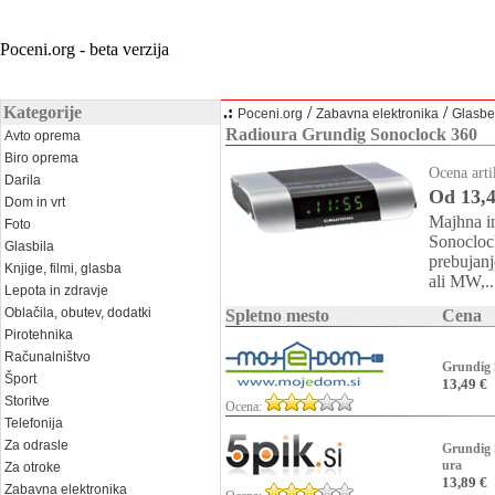
Poceni.org - beta verzija
Kategorije
.:
/
/
Poceni.org
Zabavna elektronika
Glasben
Radioura Grundig Sonoclock 360
Avto oprema
Biro oprema
Ocena arti
Darila
Od 13,4
Dom in vrt
Majhna i
Foto
Sonoclock
Glasbila
prebujan
Knjige, filmi, glasba
ali MW,..
Lepota in zdravje
Oblačila, obutev, dodatki
Spletno mesto
Cena
Pirotehnika
Računalništvo
Grundig 
Šport
13,49 €
Storitve
Ocena:
Telefonija
Za odrasle
Grundig
ura
Za otroke
13,89 €
Zabavna elektronika