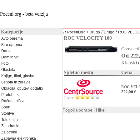
Poceni.org - beta verzija
Kategorije
.:
/
/
/
Poceni.org
Drugo
Drugo
ROC VELOC
ROC VELOCITY 100
Avto oprema
Biro oprema
Ocena arti
Darila
Od 222,
Dom in vrt
Kitarski
Foto
Glasbila
Spletno mesto
Cena
Knjige, filmi, glasba
Lepota in zdravje
ROC VELO
Oblačila, obutev, dodatki
222,00 €
Pirotehnika
Ocena:
Računalništvo
Šport
|
Pogoji uporabe
Hike
Storitve
Telefonija
Za odrasle
Za otroke
Zabavna elektronika