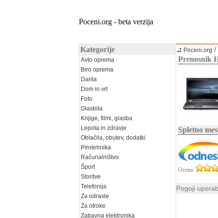
Poceni.org - beta verzija
Kategorije
.:
/
Poceni.org
Prenosnik 
Avto oprema
Biro oprema
Darila
Dom in vrt
Foto
Glasbila
Knjige, filmi, glasba
Lepota in zdravje
Spletno mes
Oblačila, obutev, dodatki
Pirotehnika
Računalništvo
Šport
Ocena:
Storitve
Telefonija
Pogoji upora
Za odrasle
Za otroke
Zabavna elektronika