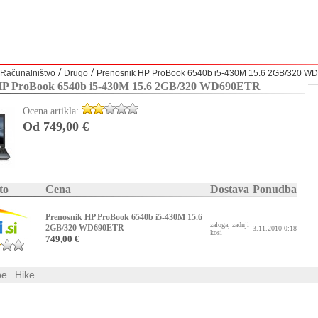
/
/
Računalništvo
Drugo
Prenosnik HP ProBook 6540b i5-430M 15.6 2GB/320 
HP ProBook 6540b i5-430M 15.6 2GB/320 WD690ETR
Ocena artikla:
Od 749,00 €
to
Cena
Dostava
Ponudba
Prenosnik HP ProBook 6540b i5-430M 15.6
zaloga, zadnji
2GB/320 WD690ETR
3.11.2010 0:18
kosi
749,00 €
|
be
Hike