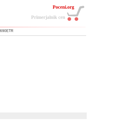
Poceni.org
P
r
i
m
e
r
j
a
l
n
i
k
c
e
n
WD690ETR