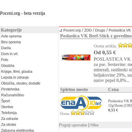
Poceni.org - beta verzija
Kategorije
.:
/
/
/
Poceni.org
ZOO
Drugo
Poslastica VK
Poslastica VK Beef-Stick z govedin
Avto oprema
Biro oprema
Ocena artikla:
Darila
Od 0,55 €
Dom in vrt
POSLASTICA VK Beef
Foto
za pse. Sestavine: m
Glasbila
minerali, rastlinski 
Knjige, filmi, glasba
beljakovine 29%, s
Lepota in zdravje
surov pepel 8,8%...
Oblačila, obutev, dodatki
Spletno mesto
Cena
Pirotehnika
Računalništvo
Šport
Poslastica VK B
12g/1kom (1302
Storitve
0,55 €
Telefonija
Ocena:
Za odrasle
|
Za otroke
Pogoji uporabe
Hike
Zabavna elektronika