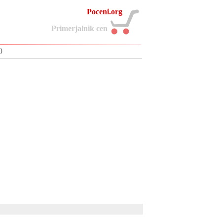
Poceni.org
P
r
i
m
e
r
j
a
l
n
i
k
c
e
n
)