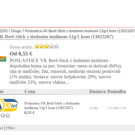
/
/
ZOO
Drugo
Poslastica VK Beef-Stick z dodanim inulinom 12g/1 kom (13023267
VK Beef-Stick z dodanim inulinom 12g/1 kom (13023267)
Ocena artikla:
Od 0,55 €
POSLASTICE VK Beef-Stick z dodanim inulinom -
dopolnilna hrana za pse. Sestavine: meso in derivati (84%),
olja in maščobe, žita, minerali, rastlinski stranski proizvodi
(1% inulin). Sestava: surove beljakovine 29%, surove
maščobe 23%, surova vlakna...
to
Cena
Dostava
Ponudba
Poslastica VK Beef-Stick z dodanim
inulinom 12g/1 kom (13023267)
2-3 dni
7.11.2011 5:24
0,55 €
|
be
Hike