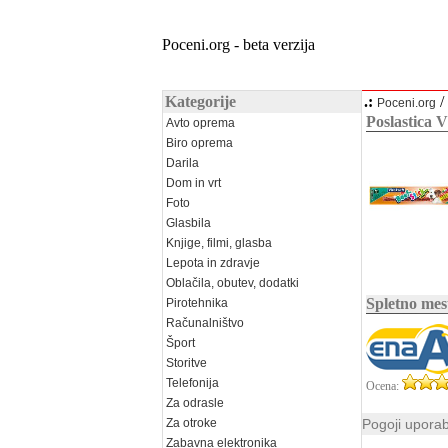
Poceni.org - beta verzija
Kategorije
.:
/
Poceni.org
Poslastica 
Avto oprema
Biro oprema
Darila
Dom in vrt
Foto
Glasbila
Knjige, filmi, glasba
Lepota in zdravje
Oblačila, obutev, dodatki
Spletno mes
Pirotehnika
Računalništvo
Šport
Storitve
Telefonija
Ocena:
Za odrasle
Za otroke
Pogoji upora
Zabavna elektronika