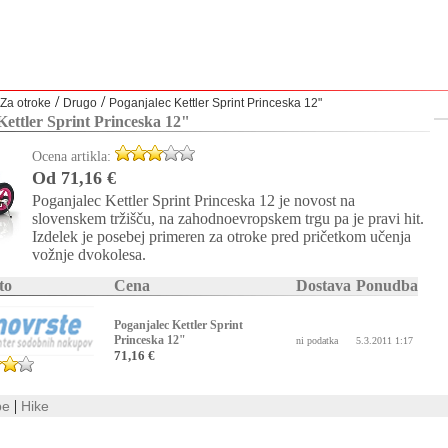
/
/
Za otroke
Drugo
Poganjalec Kettler Sprint Princeska 12"
Kettler Sprint Princeska 12"
Ocena artikla:
Od 71,16 €
Poganjalec Kettler Sprint Princeska 12 je novost na
slovenskem tržišču, na zahodnoevropskem trgu pa je pravi hit.
Izdelek je posebej primeren za otroke pred pričetkom učenja
vožnje dvokolesa.
to
Cena
Dostava
Ponudba
Poganjalec Kettler Sprint
Princeska 12"
ni podatka
5.3.2011 1:17
71,16 €
|
be
Hike