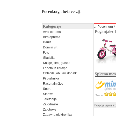
Poceni.org - beta verzija
Kategorije
.:
/
Poceni.org
Poganjalec 
Avto oprema
Biro oprema
Darila
Dom in vrt
Foto
Glasbila
Knjige, filmi, glasba
Lepota in zdravje
Oblačila, obutev, dodatki
Spletno mes
Pirotehnika
Računalništvo
Šport
Storitve
Ocena:
Telefonija
Za odrasle
Pogoji upora
Za otroke
Zabavna elektronika