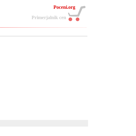
Poceni.org
P
r
i
m
e
r
j
a
l
n
i
k
c
e
n