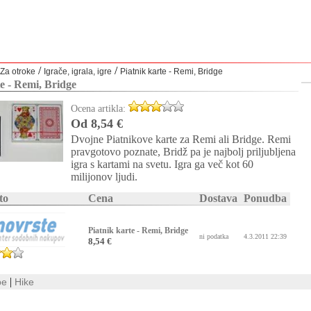
/
/
Za otroke
Igrače, igrala, igre
Piatnik karte - Remi, Bridge
te - Remi, Bridge
Ocena artikla:
Od 8,54 €
Dvojne Piatnikove karte za Remi ali Bridge. Remi
pravgotovo poznate, Bridž pa je najbolj priljubljena
igra s kartami na svetu. Igra ga več kot 60
milijonov ljudi.
to
Cena
Dostava
Ponudba
Piatnik karte - Remi, Bridge
ni podatka
4.3.2011 22:39
8,54 €
|
be
Hike