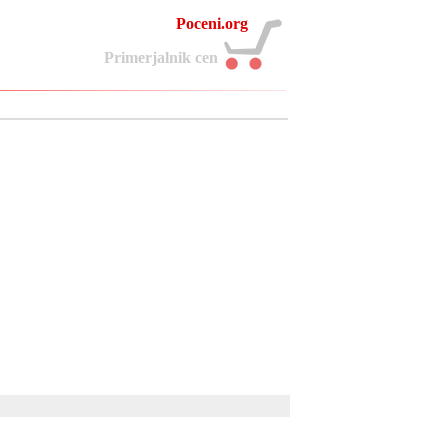
Poceni.org
P
r
i
m
e
r
j
a
l
n
i
k
c
e
n