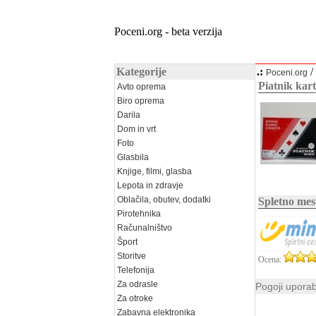
Poceni.org - beta verzija
Kategorije
.:
/
Poceni.org
Piatnik kar
Avto oprema
Biro oprema
Darila
Dom in vrt
Foto
Glasbila
Knjige, filmi, glasba
Lepota in zdravje
Oblačila, obutev, dodatki
Spletno mes
Pirotehnika
Računalništvo
Šport
Storitve
Ocena:
Telefonija
Za odrasle
Pogoji upora
Za otroke
Zabavna elektronika