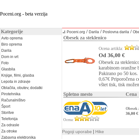
Poceni.org - beta verzija
Kategorije
.:
/
/
/
Poceni.org
Darila
Poslovna darila
Obe
Obesek za steklenico
Avto oprema
Biro oprema
Ocena artikla:
Darila
Od 36,00 €
Dom in vrt
Obesek za steklenico
Foto
karabinom oranžne b
Glasbila
Pakirano po 50 kos.
Knjige, filmi, glasba
0,67€ Priporočena 
Lepota in zdravje
vštet tisk, tisk može
Oblačila, obutev, dodatki
Spletno mesto
Cena
Pirotehnika
Računalništvo
Šport
Obesek z
Storitve
36,00 €
Telefonija
Ocena:
Za odrasle
|
Za otroke
Pogoji uporabe
Hike
Zabavna elektronika