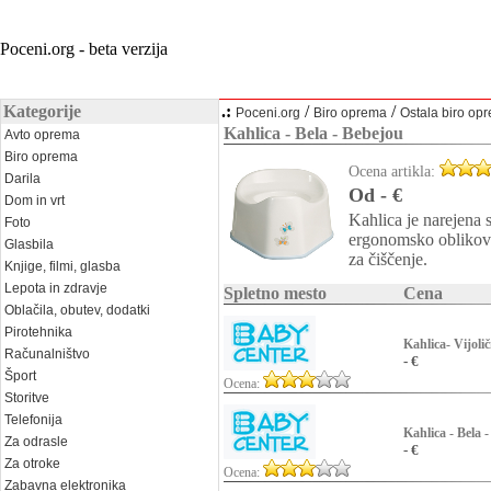
Poceni.org - beta verzija
Kategorije
.:
/
/
Poceni.org
Biro oprema
Ostala biro op
Kahlica - Bela - Bebejou
Avto oprema
Biro oprema
Ocena artikla:
Darila
Od - €
Dom in vrt
Kahlica je narejena
Foto
ergonomsko oblikova
Glasbila
za čiščenje.
Knjige, filmi, glasba
Lepota in zdravje
Spletno mesto
Cena
Oblačila, obutev, dodatki
Pirotehnika
Kahlica- Vijoli
Računalništvo
- €
Šport
Ocena:
Storitve
Telefonija
Kahlica - Bela 
Za odrasle
- €
Za otroke
Ocena:
Zabavna elektronika