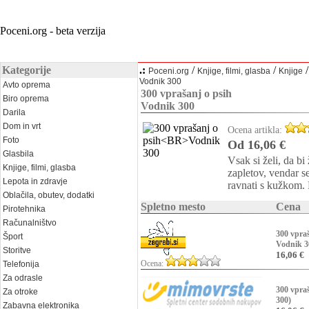
Poceni.org - beta verzija
Kategorije
.:
/
/
Poceni.org
Knjige, filmi, glasba
Knjige
Vodnik 300
Avto oprema
300 vprašanj o psih
Biro oprema
Vodnik 300
Darila
Dom in vrt
Ocena artikla:
Foto
Od 16,06 €
Glasbila
Vsak si želi, da bi
Knjige, filmi, glasba
zapletov, vendar se
Lepota in zdravje
ravnati s kužkom. K
Oblačila, obutev, dodatki
Spletno mesto
Cena
Pirotehnika
Računalništvo
300 vpraš
Šport
Vodnik 3
Storitve
16,06 €
Ocena:
Telefonija
Za odrasle
300 vpraš
Za otroke
300)
Zabavna elektronika